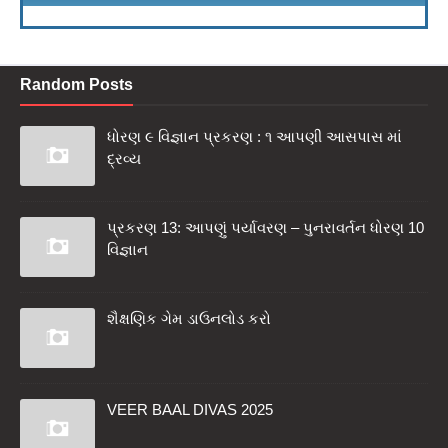
Random Posts
ધોરણ ૯ વિજ્ઞાન પ્રકરણ : ૧ આપણી આસપાસ માં
દ્રવ્ય
પ્રકરણ 13: આપણું પર્યાવરણ – પુનરાવર્તન ધોરણ 10
વિજ્ઞાન
શૈક્ષણિક ગેમ ડાઉનલોડ કરો
VEER BAAL DIVAS 2025