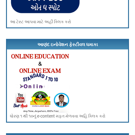
આ ટેસ્ટ આપવા માટે અહીં ક્લિક કરો
આણંદ ઇનોવેશન ફેસ્ટીવલ ધમાકા
ધોરણ ૧ થી ૧૦નું e-content મફત મેળવવા અહિ ક્લિક કરો