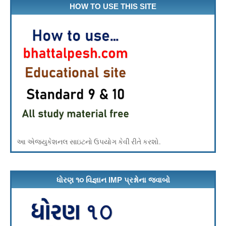
HOW TO USE THIS SITE
આ એજ્યુકેશનલ સાઇટનો ઉપયોગ કેવી રીતે કરશો.
ધોરણ ૧૦ વિજ્ઞાન IMP પ્રશ્નોના જવાબો