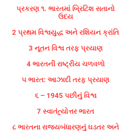
પ્રકરણ ૧. ભારતમાં બ્રિટિશ સતાનો
ઉદય
2 પ્રથમ વિશ્વયુદ્ધ અને રશિયન ક્રાંતિ
3 નૂતન વિશ્વ તરફ પ્રયાણ
4 ભારતની રાષ્ટ્રીય ચળવળો
૫ ભારત: આઝાદી તરફ પ્રયાણ
૬ – 1945 પછીનું વિશ્વ
7 સ્વાતંત્ર્યોત્તર ભારત
૮ ભારતના રાજ્યબંધારણનું ઘડતર અને