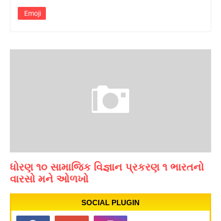
Emoji
ધોરણ ૧૦ સામાજિક વિજ્ઞાન પ્રકરણ ૧ ભારતનો
વારસો મને ઓળખો
SOCIAL PLUGIN