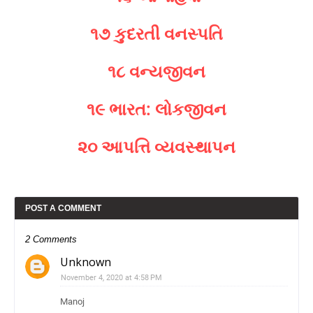
૧૭ કુદરતી વનસ્પતિ
૧૮ વન્યજીવન
૧૯ ભારત: લોકજીવન
૨૦ આપત્તિ વ્યવસ્થાપન
POST A COMMENT
2 Comments
Unknown
November 4, 2020 at 4:58 PM
Manoj