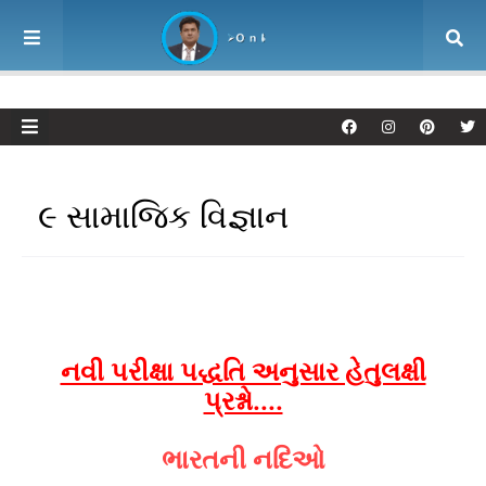
૯ સામાજિક વિજ્ઞાન
નવી પરીક્ષા પદ્ધતિ અનુસાર હેતુલક્ષી
પ્રશ્નો....
ભારતની નદિઓ