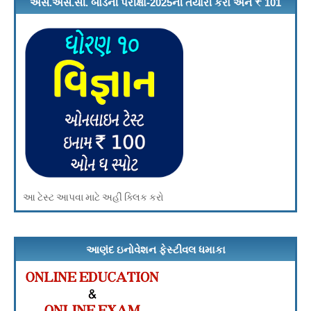
એસ.એસ.સી. બોર્ડની પરીક્ષા-2025ની તૈયારી કરો અને ₹ 101
ઇનામ મેળવો
આ ટેસ્ટ આપવા માટે અહીં ક્લિક કરો
આણંદ ઇનોવેશન ફેસ્ટીવલ ધમાકા