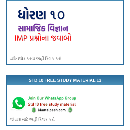
ડાઉનલોડ કરવા અહીં ક્લિક કરો
STD 10 FREE STUDY MATERIAL 13
જોડાવા માટે અહીં ક્લિક કરો