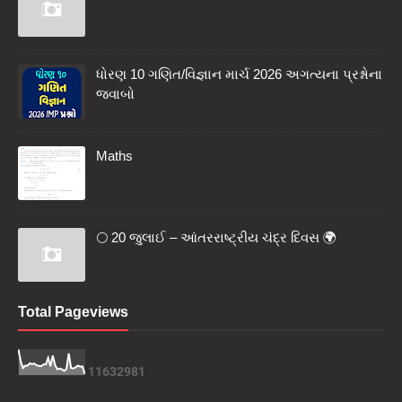
ધોરણ 10 ગણિત/વિજ્ઞાન માર્ચ 2026 અગત્યના પ્રશ્નોના
જવાબો
Maths
🌕 20 જુલાઈ – આંતરરાષ્ટ્રીય ચંદ્ર દિવસ 🌍
Total Pageviews
1
1
6
3
2
9
8
1