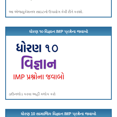
આ એજ્યુકેશનલ સાઇટનો ઉપયોગ કેવી રીતે કરશો.
ધોરણ ૧૦ વિજ્ઞાન IMP પ્રશ્નોના જવાબો
ડાઉનલોડ કરવા અહીં ક્લોક કરો
ધોરણ 10 સામાજિક વિજ્ઞાન IMP પ્રશ્નોના જવાબો