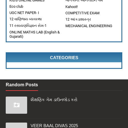
KIDS ONLINE GAMES
બાળકોની ઓનલાઇન ગેમ
ધોરણ ૯ વિજ્ઞાન પ્રકરણ : ૧ આપણી આસપાસ માં દ્રવ્ય
Eco club
Kahoot!
BHATT ALPESH
-
Jul 21 2026
UGC NET PAPER- I
COMPETITIVE EXAM
પ્રકરણ 13: આપણું પર્યાવરણ – પુનરાવર્તન ધોરણ 10 વિજ્ઞાન
12 વાણિજ્ય વ્યવસ્થા
12 આંકડાશાસ્ત્ર
BHATT ALPESH
-
Jul 21 2026
11 રસાયણવિજ્ઞાન સેમ-1
MECHANICAL ENGINEERING
ONLINE MATHS LAB (English &
Gujarati)
CATEGORIES
Random Posts
શૈક્ષણિક ગેમ ડાઉનલોડ કરો
VEER BAAL DIVAS 2025