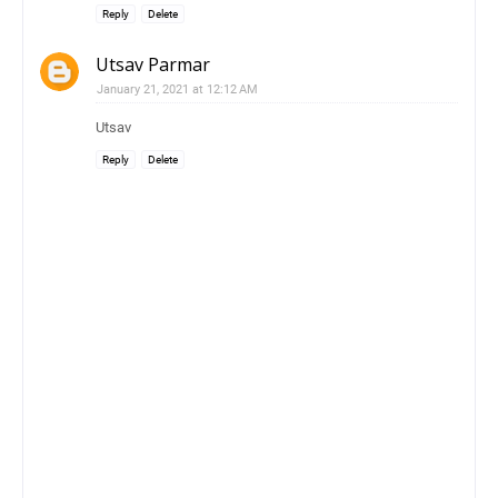
Reply
Delete
Utsav Parmar
January 21, 2021 at 12:12 AM
Utsav
Reply
Delete