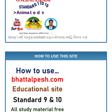
ધોરણ ૧ થી ૧૦નું e-content મફત મેળવવા અહિ ક્લિક કરો
HOW TO USE THIS SITE