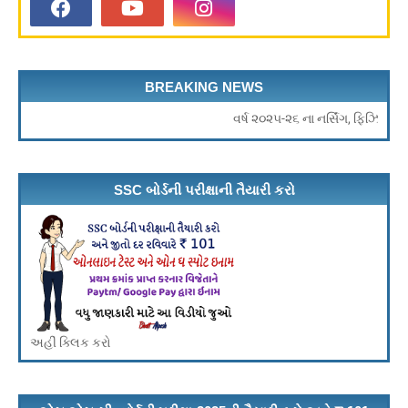
BREAKING NEWS
વર્ષ ૨૦૨૫-૨૬ ના નર્સિંગ, ફિઝિયોથેરાપી અન
SSC બોર્ડની પરીક્ષાની તૈયારી કરો
અહીં ક્લિક કરો