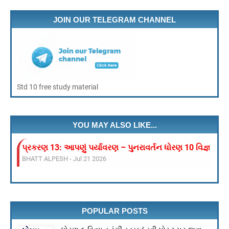
JOIN OUR TELEGRAM CHANNEL
Std 10 free study material
YOU MAY ALSO LIKE...
પ્રકરણ 13: આપણું પર્યાવરણ – પુનરાવર્તન ધોરણ 10 વિજ્ઞાન
BHATT ALPESH
-
Jul 21 2026
શૈક્ષણિક ગેમ ડાઉનલોડ કરો
BHATT ALPESH
-
Mar 21 2026
VEER BAAL DIVAS 2025
BHATT ALPESH
-
Dec 25 2025
POPULAR POSTS
ધોરણ 10 ગણિત/વિજ્ઞાન માર્ચ 2026 અગત્યના પ્રશ્નોના
BHATT ALPESH
-
Oct 31 2025