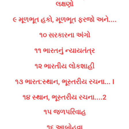
લક્ષણો
૯ મૂળભૂત હકો, મૂળભૂત ફરજો અને....
૧૦ સરકારના અંગો
૧૧ ભારતનું ન્યાયતંત્ર
૧૨ ભારતીય લોકશાહી
૧૩ ભારત:સ્થાન, ભૂસ્તરીય રચના... I
૧૪ સ્થાન, ભૂસ્તરીય રચના....2
૧૫ જળપરિવાહ
૧૬ આબોહવા