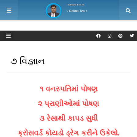
૭ વિજ્ઞાન
૧ વનસ્પતિમાં પોષણ
૨ પ્રાણીઓમાં પોષણ
૩ રેસાથી કાપડ સુધી
ક્રોસવર્ડ કોયડો ડ્રેગ કરીને ઉકેલો.