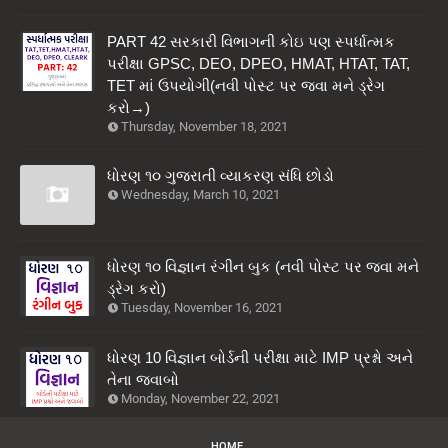
PART 42 સરકારી વિભાગની કોઇ પણ સ્પર્ધાત્મક
પરીક્ષા GPSC, DEO, DPEO, HMAT, HTAT, TAT,
TET માં ઉપયોગી(નવી પોસ્ટ પર જવા મને ડ્રેગ
કરો→)
Thursday, November 18, 2021
ધોરણ ૧૦ ગુજરાતી વ્યાકરણ સંધિ છોડો
Wednesday, March 10, 2021
ધોરણ ૧૦ વિજ્ઞાન રંગીન બુક (નવી પોસ્ટ પર જવા મને
ડ્રેગ કરો)
Tuesday, November 16, 2021
ધોરણ 10 વિજ્ઞાન બોર્ડની પરીક્ષા માટે IMP પ્રશ્નો અને
તેના જવાબો
Monday, November 22, 2021
HOME