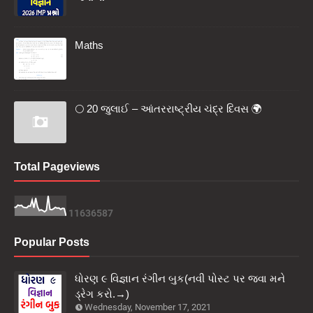
Maths
🌕 20 જુલાઈ – આંતરરાષ્ટ્રીય ચંદ્ર દિવસ 🌍
Total Pageviews
1
1
6
3
6
5
8
7
Popular Posts
ધોરણ ૯ વિજ્ઞાન રંગીન બુક(નવી પોસ્ટ પર જવા મને
ડ્રેગ કરો.→)
Wednesday, November 17, 2021