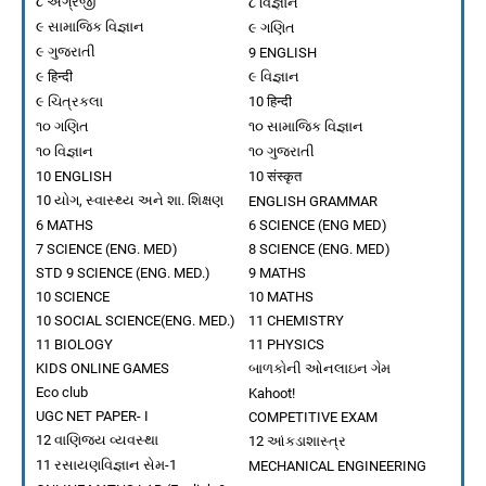
૮ અંગ્રેજી
વિકાસ સપ્તાહ ક્વિઝ 2024
૮ વિજ્ઞાન
૯ સામાજિક વિજ્ઞાન
BHATT ALPESH
-
Oct 11 2024
૯ ગણિત
રાસાયણિક સમીકરણોને સમતોલિત કરો
૯ ગુજરાતી
9 ENGLISH
૯ हिन्दी
BHATT ALPESH
-
Sep 05 2024
૯ વિજ્ઞાન
Build an Atom ચાલો પરમાણું બનાવીએ
૯ ચિત્રકલા
10 हिन्दी
BHATT ALPESH
-
Aug 18 2024
૧૦ ગણિત
૧૦ સામાજિક વિજ્ઞાન
Build a Molecule: Oxygen, Water, , Hydrogen, Carbon mo
૧૦ વિજ્ઞાન
૧૦ ગુજરાતી
BHATT ALPESH
-
Aug 18 2024
10 ENGLISH
10 संस्कृत
How to join TEACHERS TRAINING with SWIFT CHAT 
10 યોગ, સ્વાસ્થ્ય અને શા. શિક્ષણ
ENGLISH GRAMMAR
BHATT ALPESH
-
Jul 12 2024
6 MATHS
6 SCIENCE (ENG MED)
એસ.એસ.સી. બોર્ડની પરીક્ષા-2025ની તૈયારી કરો અને ₹
7 SCIENCE (ENG. MED)
8 SCIENCE (ENG. MED)
BHATT ALPESH
-
Jul 10 2024
STD 9 SCIENCE (ENG. MED.)
9 MATHS
ધોરણ ૧૦ વિજ્ઞાન
10 SCIENCE
10 MATHS
10 SOCIAL SCIENCE(ENG. MED.)
BHATT ALPESH
-
Jul 04 2024
11 CHEMISTRY
ધોરણ 9 વિજ્ઞાન
11 BIOLOGY
11 PHYSICS
KIDS ONLINE GAMES
બાળકોની ઓનલાઇન ગેમ
BHATT ALPESH
-
Jul 02 2024
Eco club
ધોરણ ૧૦ સામાજિક વિજ્ઞાન પ્રકરણ ૧ ભારતનો વારસો મને ઓળ
Kahoot!
UGC NET PAPER- I
COMPETITIVE EXAM
BHATT ALPESH
-
Jul 21 2026
12 વાણિજ્ય વ્યવસ્થા
12 આંકડાશાસ્ત્ર
11 રસાયણવિજ્ઞાન સેમ-1
MECHANICAL ENGINEERING