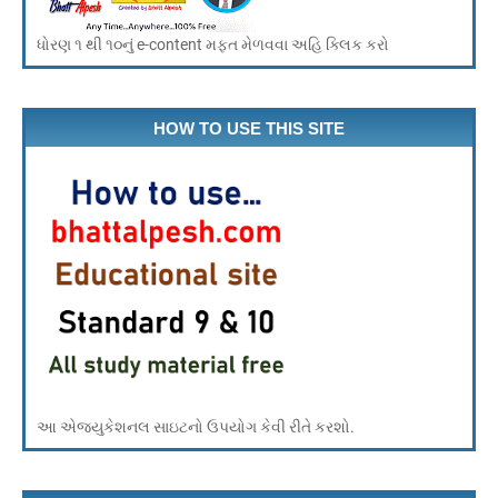
ધોરણ ૧ થી ૧૦નું e-content મફત મેળવવા અહિ ક્લિક કરો
HOW TO USE THIS SITE
આ એજ્યુકેશનલ સાઇટનો ઉપયોગ કેવી રીતે કરશો.