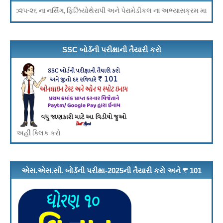
૨૦૨૫-૨૬ ના નર્સિંગ, ફિઝિયોથેરાપી અને પેરામેડીકલ ના અભ્યાસક્રમ માટે ની પ્રવેશ 
SSC બોર્ડની પરીક્ષાની તૈયારી કરો
અહીં ક્લિક કરો
એસ.એસ.સી. બોર્ડની પરીક્ષા-2025ની તૈયારી કરો અને ₹ 101
ઇનામ મેળવો