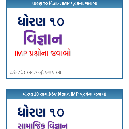
ધોરણ ૧૦ વિજ્ઞાન IMP પ્રશ્નોના જવાબો
ડાઉનલોડ કરવા અહીં ક્લોક કરો
ધોરણ 10 સામાજિક વિજ્ઞાન IMP પ્રશ્નોના જવાબો