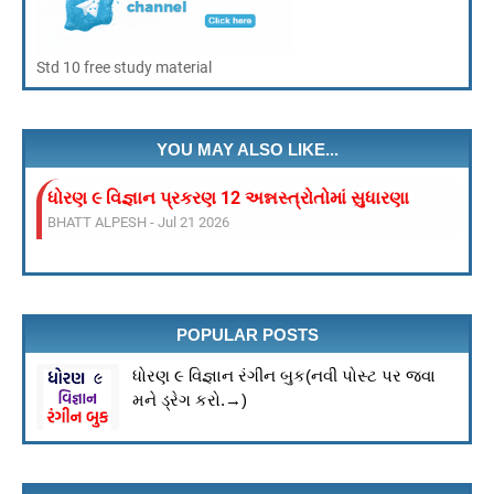
Std 10 free study material
YOU MAY ALSO LIKE...
ધોરણ ૯ વિજ્ઞાન પ્રકરણ 12 અન્નસ્ત્રોતોમાં સુધારણા
BHATT ALPESH
-
Jul 21 2026
ધોરણ ૯ વિજ્ઞાન પ્રકરણ : ૧ આપણી આસપાસ માં દ્રવ્ય
BHATT ALPESH
-
Jul 21 2026
પ્રકરણ 13: આપણું પર્યાવરણ – પુનરાવર્તન ધોરણ 10 વિજ્ઞાન
BHATT ALPESH
-
Jul 21 2026
POPULAR POSTS
શૈક્ષણિક ગેમ ડાઉનલોડ કરો
BHATT ALPESH
-
Mar 21 2026
ધોરણ ૯ વિજ્ઞાન રંગીન બુક(નવી પોસ્ટ પર જવા
VEER BAAL DIVAS 2025
મને ડ્રેગ કરો.→)
BHATT ALPESH
-
Dec 25 2025
ધોરણ 10 ગણિત/વિજ્ઞાન માર્ચ 2026 અગત્યના પ્રશ્નોના
BHATT ALPESH
-
Oct 31 2025