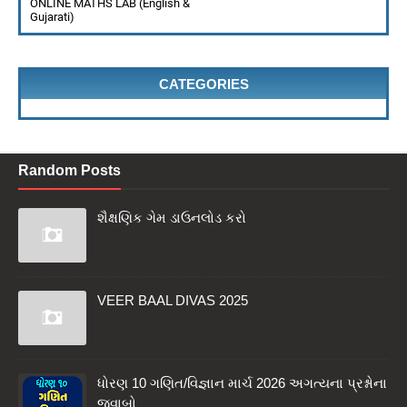
ONLINE MATHS LAB (English &
Gujarati)
CATEGORIES
Random Posts
શૈક્ષણિક ગેમ ડાઉનલોડ કરો
VEER BAAL DIVAS 2025
ધોરણ 10 ગણિત/વિજ્ઞાન માર્ચ 2026 અગત્યના પ્રશ્નોના
જવાબો