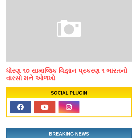
ધોરણ ૧૦ સામાજિક વિજ્ઞાન પ્રકરણ ૧ ભારતનો
વારસો મને ઓળખો
SOCIAL PLUGIN
BREAKING NEWS