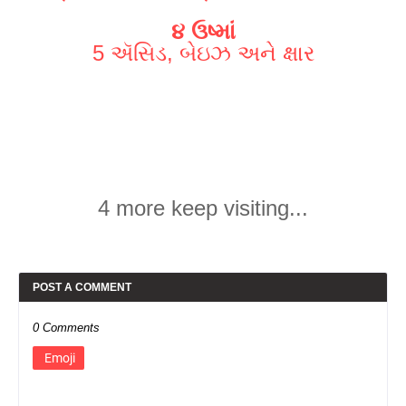
૪ ઉષ્માં
5 ઍસિડ, બેઇઝ અને ક્ષાર
4 more keep visiting...
POST A COMMENT
0 Comments
Emoji