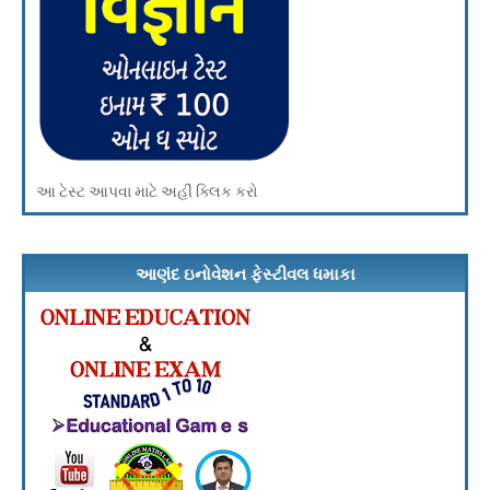
આ ટેસ્ટ આપવા માટે અહીં ક્લિક કરો
આણંદ ઇનોવેશન ફેસ્ટીવલ ધમાકા