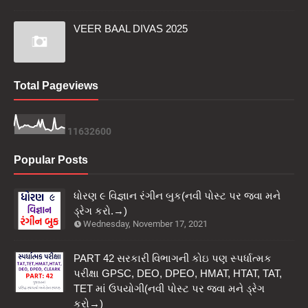
VEER BAAL DIVAS 2025
Total Pageviews
1
1
6
3
2
6
0
0
Popular Posts
ધોરણ ૯ વિજ્ઞાન રંગીન બુક(નવી પોસ્ટ પર જવા મને
ડ્રેગ કરો.→)
Wednesday, November 17, 2021
PART 42 સરકારી વિભાગની કોઇ પણ સ્પર્ધાત્મક
પરીક્ષા GPSC, DEO, DPEO, HMAT, HTAT, TAT,
TET માં ઉપયોગી(નવી પોસ્ટ પર જવા મને ડ્રેગ
કરો→)