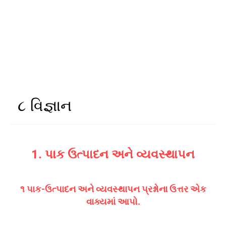
૮ વિજ્ઞાન
1. પાક ઉત્પાદન અને વ્યવસ્થાપન
૧ પાક-ઉત્પાદન અને વ્યવસ્થાપન પ્રશ્નોના ઉત્તર એક
વાક્યમાં આપો.