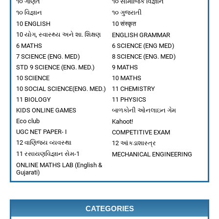
BHATT ALPESH
-
Jul 10 2024
૧૦ ગણિત
૧૦ સામાજિક વિજ્ઞાન
ધોરણ ૧૦ વિજ્ઞાન
૧૦ વિજ્ઞાન
૧૦ ગુજરાતી
BHATT ALPESH
-
Jul 04 2024
10 ENGLISH
10 संस्कृत
ધોરણ 9 વિજ્ઞાન
10 યોગ, સ્વાસ્થ્ય અને શા. શિક્ષણ
ENGLISH GRAMMAR
BHATT ALPESH
-
Jul 02 2024
6 MATHS
6 SCIENCE (ENG MED)
ધોરણ ૧૦ સામાજિક વિજ્ઞાન પ્રકરણ ૧ ભારતનો વારસો મને ઓળ
7 SCIENCE (ENG. MED)
8 SCIENCE (ENG. MED)
BHATT ALPESH
-
Jul 21 2026
STD 9 SCIENCE (ENG. MED.)
9 MATHS
ધોરણ ૯ વિજ્ઞાન પ્રકરણ 12 અન્નસ્ત્રોતોમાં સુધારણા
10 SCIENCE
10 MATHS
10 SOCIAL SCIENCE(ENG. MED.)
BHATT ALPESH
-
Jul 21 2026
11 CHEMISTRY
ધોરણ ૯ વિજ્ઞાન પ્રકરણ : ૧ આપણી આસપાસ માં દ્રવ્ય
11 BIOLOGY
11 PHYSICS
KIDS ONLINE GAMES
બાળકોની ઓનલાઇન ગેમ
BHATT ALPESH
-
Jul 21 2026
Eco club
પ્રકરણ 13: આપણું પર્યાવરણ – પુનરાવર્તન ધોરણ 10 વિજ્ઞાન
Kahoot!
UGC NET PAPER- I
COMPETITIVE EXAM
BHATT ALPESH
-
Jul 21 2026
12 વાણિજ્ય વ્યવસ્થા
12 આંકડાશાસ્ત્ર
11 રસાયણવિજ્ઞાન સેમ-1
MECHANICAL ENGINEERING
ONLINE MATHS LAB (English &
Gujarati)
CATEGORIES