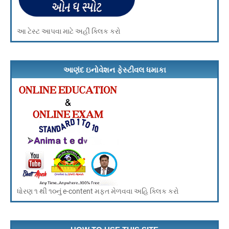
આ ટેસ્ટ આપવા માટે અહીં ક્લિક કરો
આણંદ ઇનોવેશન ફેસ્ટીવલ ધમાકા
ધોરણ ૧ થી ૧૦નું e-content મફત મેળવવા અહિ ક્લિક કરો