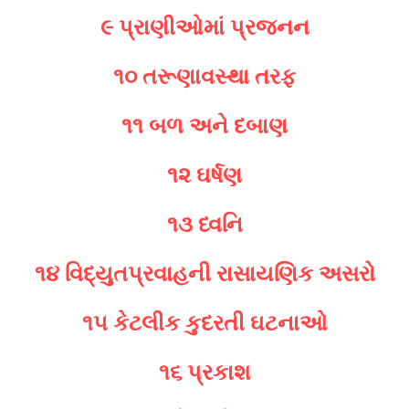
૯ પ્રાણીઓમાં પ્રજનન
૧૦ તરૂણાવસ્થા તરફ
૧૧ બળ અને દબાણ
૧૨ ઘર્ષણ
૧૩ ધ્વનિ
૧૪ વિદ્યુતપ્રવાહની રાસાયણિક અસરો
૧૫ કેટલીક કુદરતી ઘટનાઓ
૧૬ પ્રકાશ