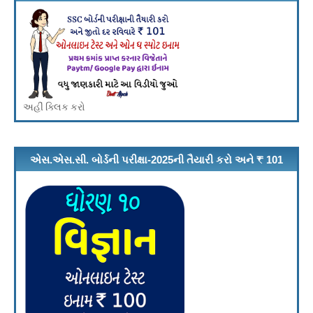
અહીં ક્લિક કરો
એસ.એસ.સી. બોર્ડની પરીક્ષા-2025ની તૈયારી કરો અને ₹ 101
ઇનામ મેળવો