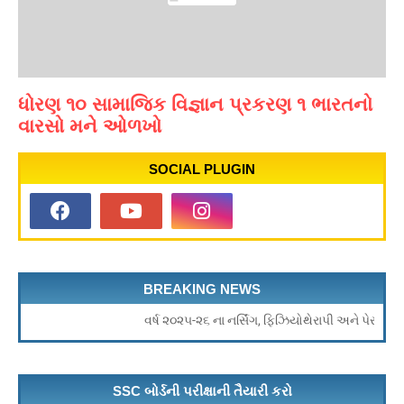
ધોરણ ૧૦ સામાજિક વિજ્ઞાન પ્રકરણ ૧ ભારતનો
વારસો મને ઓળખો
SOCIAL PLUGIN
BREAKING NEWS
વર્ષ ૨૦૨૫-૨૬ ના નર્સિંગ, ફિઝિયોથેરાપી અને પેરામેડીકલ ના અ
SSC બોર્ડની પરીક્ષાની તૈયારી કરો