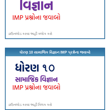
ડાઉનલોડ કરવા અહીં ક્લોક કરો
ધોરણ 10 સામાજિક વિજ્ઞાન IMP પ્રશ્નોના જવાબો
ડાઉનલોડ કરવા અહીં ક્લિક કરો