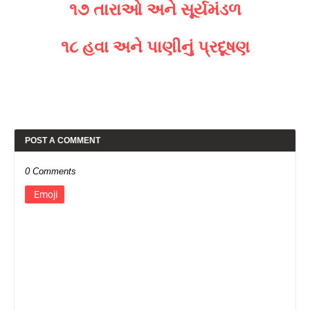
૧૭ તારાઓ અને સૂર્યમંડળ
૧૮ હવા અને પાણીનું પ્રદૂષણ
POST A COMMENT
0 Comments
Emoji