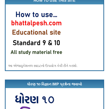
HOW TO USE THIS SITE
આ એજ્યુકેશનલ સાઇટનો ઉપયોગ કેવી રીતે કરશો.
ધોરણ ૧૦ વિજ્ઞાન IMP પ્રશ્નોના જવાબો