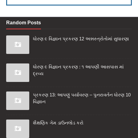
Random Posts
ધોરણ ૯ વિજ્ઞાન પ્રકરણ 12 અન્નસ્ત્રોતોમાં સુધારણા
ધોરણ ૯ વિજ્ઞાન પ્રકરણ : ૧ આપણી આસપાસ માં
દ્રવ્ય
પ્રકરણ 13: આપણું પર્યાવરણ – પુનરાવર્તન ધોરણ 10
વિજ્ઞાન
શૈક્ષણિક ગેમ ડાઉનલોડ કરો