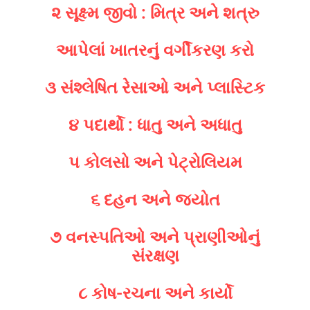
૨ સૂક્ષ્મ જીવો : મિત્ર અને શત્રુ
આપેલાં ખાતરનું વર્ગીકરણ કરો
૩ સંશ્લેષિત રેસાઓ અને પ્લાસ્ટિક
૪ પદાર્થો : ધાતુ અને અધાતુ
૫ કોલસો અને પેટ્રોલિયમ
૬ દહન અને જ્યોત
૭ વનસ્પતિઓ અને પ્રાણીઓનું
સંરક્ષણ
૮ કોષ-રચના અને કાર્યો