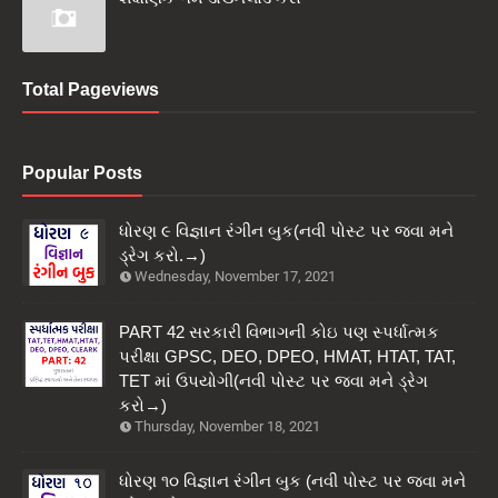
Total Pageviews
Popular Posts
ધોરણ ૯ વિજ્ઞાન રંગીન બુક(નવી પોસ્ટ પર જવા મને
ડ્રેગ કરો.→)
Wednesday, November 17, 2021
PART 42 સરકારી વિભાગની કોઇ પણ સ્પર્ધાત્મક
પરીક્ષા GPSC, DEO, DPEO, HMAT, HTAT, TAT,
TET માં ઉપયોગી(નવી પોસ્ટ પર જવા મને ડ્રેગ
કરો→)
Thursday, November 18, 2021
ધોરણ ૧૦ વિજ્ઞાન રંગીન બુક (નવી પોસ્ટ પર જવા મને