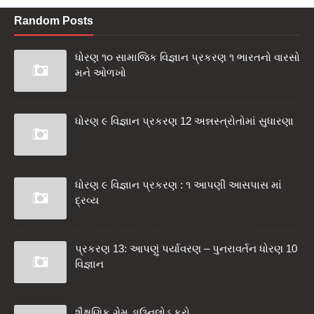
Random Posts
ધોરણ ૧૦ સામાજિક વિજ્ઞાન પ્રકરણ ૧ ભારતનો વારસો
મને ઓળખો
ધોરણ ૯ વિજ્ઞાન પ્રકરણ 12 અન્નસ્ત્રોતોમાં સુધારણા
ધોરણ ૯ વિજ્ઞાન પ્રકરણ : ૧ આપણી આસપાસ માં
દ્રવ્ય
પ્રકરણ 13: આપણું પર્યાવરણ – પુનરાવર્તન ધોરણ 10
વિજ્ઞાન
શૈક્ષણિક ગેમ ડાઉનલોડ કરો