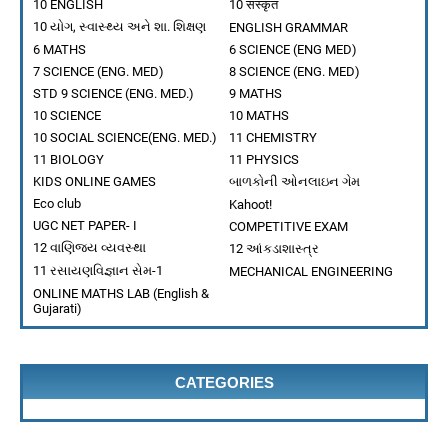
10 ENGLISH
10 संस्कृत
How to join TEACHERS TRAINING with SWIFT CHAT 
10 યોગ, સ્વાસ્થ્ય અને શા. શિક્ષણ
ENGLISH GRAMMAR
BHATT ALPESH
-
Jul 12 2024
6 MATHS
6 SCIENCE (ENG MED)
એસ.એસ.સી. બોર્ડની પરીક્ષા-2025ની તૈયારી કરો અને ₹
7 SCIENCE (ENG. MED)
8 SCIENCE (ENG. MED)
BHATT ALPESH
-
Jul 10 2024
STD 9 SCIENCE (ENG. MED.)
9 MATHS
ધોરણ ૧૦ વિજ્ઞાન
10 SCIENCE
10 MATHS
BHATT ALPESH
-
Jul 04 2024
10 SOCIAL SCIENCE(ENG. MED.)
11 CHEMISTRY
ધોરણ 9 વિજ્ઞાન
11 BIOLOGY
11 PHYSICS
BHATT ALPESH
-
Jul 02 2024
KIDS ONLINE GAMES
બાળકોની ઓનલાઇન ગેમ
ધોરણ ૧૦ સામાજિક વિજ્ઞાન પ્રકરણ ૧ ભારતનો વારસો મને ઓળ
Eco club
Kahoot!
BHATT ALPESH
-
Jul 21 2026
UGC NET PAPER- I
COMPETITIVE EXAM
ધોરણ ૯ વિજ્ઞાન પ્રકરણ 12 અન્નસ્ત્રોતોમાં સુધારણા
12 વાણિજ્ય વ્યવસ્થા
12 આંકડાશાસ્ત્ર
BHATT ALPESH
-
Jul 21 2026
11 રસાયણવિજ્ઞાન સેમ-1
MECHANICAL ENGINEERING
ONLINE MATHS LAB (English &
Gujarati)
CATEGORIES