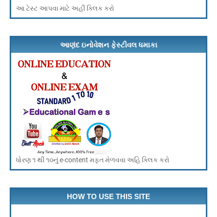
આ ટેસ્ટ આપવા માટે અહીં ક્લિક કરો
આણંદ ઇનોવેશન ફેસ્ટીવલ ધમાકા
ધોરણ ૧ થી ૧૦નું e-content મફત મેળવવા અહિ ક્લિક કરો
HOW TO USE THIS SITE