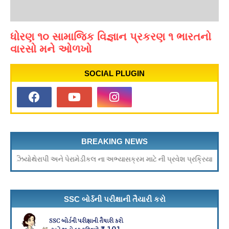
ધોરણ ૧૦ સામાજિક વિજ્ઞાન પ્રકરણ ૧ ભારતનો
વારસો મને ઓળખો
SOCIAL PLUGIN
BREAKING NEWS
િઝિયોથેરાપી અને પેરામેડીકલ ના અભ્યાસક્રમ માટે ની પ્રવેશ પ્રક્રિયા ચાલુ
SSC બોર્ડની પરીક્ષાની તૈયારી કરો