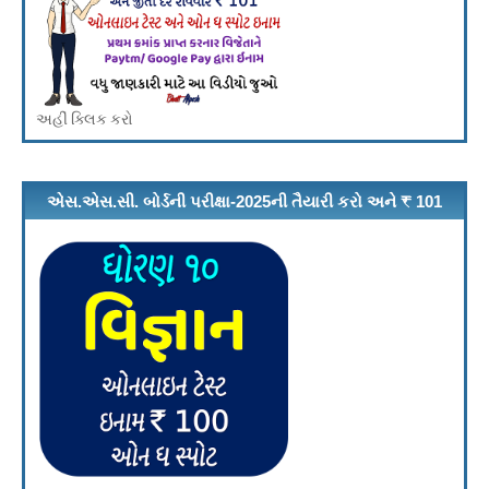
અહીં ક્લિક કરો
એસ.એસ.સી. બોર્ડની પરીક્ષા-2025ની તૈયારી કરો અને ₹ 101
ઇનામ મેળવો