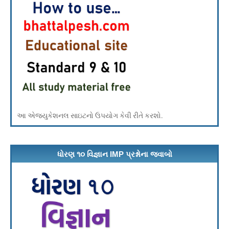
આ એજ્યુકેશનલ સાઇટનો ઉપયોગ કેવી રીતે કરશો.
ધોરણ ૧૦ વિજ્ઞાન IMP પ્રશ્નોના જવાબો