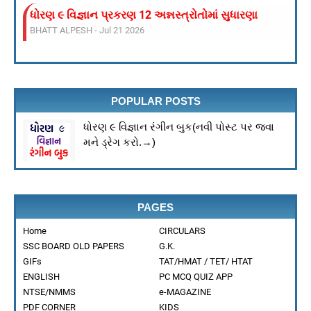
ધોરણ ૯ વિજ્ઞાન પ્રકરણ 12 અન્નસ્ત્રોતોમાં સુધારણા
BHATT ALPESH
-
Jul 21 2026
ધોરણ ૯ વિજ્ઞાન પ્રકરણ : ૧ આપણી આસપાસ માં દ્રવ્ય
BHATT ALPESH
-
Jul 21 2026
પ્રકરણ 13: આપણું પર્યાવરણ – પુનરાવર્તન ધોરણ 10 વિજ્ઞાન
BHATT ALPESH
-
Jul 21 2026
POPULAR POSTS
શૈક્ષણિક ગેમ ડાઉનલોડ કરો
BHATT ALPESH
-
Mar 21 2026
ધોરણ ૯ વિજ્ઞાન રંગીન બુક(નવી પોસ્ટ પર જવા
VEER BAAL DIVAS 2025
મને ડ્રેગ કરો.→)
BHATT ALPESH
-
Dec 25 2025
ધોરણ 10 ગણિત/વિજ્ઞાન માર્ચ 2026 અગત્યના પ્રશ્નોના
BHATT ALPESH
-
Oct 31 2025
Maths
PAGES
BHATT ALPESH
-
Aug 26 2025
🌕 20 જુલાઈ – આંતરરાષ્ટ્રીય ચંદ્ર દિવસ 🌍
Home
CIRCULARS
BHATT ALPESH
-
Jul 18 2025
SSC BOARD OLD PAPERS
G.K.
પ્રકરણ 13: આપણું પર્યાવરણ – પુનરાવર્તન
GIFs
TAT/HMAT / TET/ HTAT
BHATT ALPESH
-
Jul 17 2025
ENGLISH
PC MCQ QUIZ APP
નામનિર્દેશન કરો- સંયુક્ત સૂક્ષમદર્શક યંત્ર
NTSE/NMMS
e-MAGAZINE
BHATT ALPESH
-
Jul 10 2025
PDF CORNER
KIDS