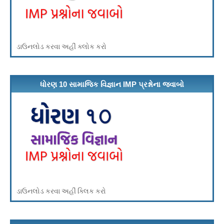
ડાઉનલોડ કરવા અહીં ક્લોક કરો
ધોરણ 10 સામાજિક વિજ્ઞાન IMP પ્રશ્નોના જવાબો
ડાઉનલોડ કરવા અહીં ક્લિક કરો