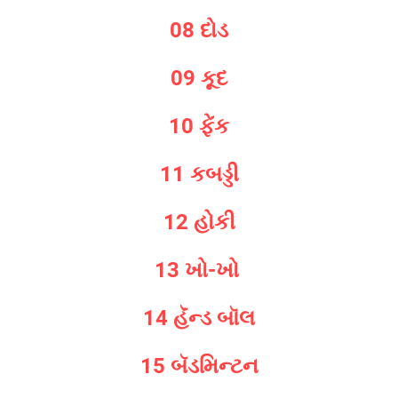
08 દોડ
09 કૂદ
10 ફેંક
11 કબડ્ડી
12 હોકી
13 ખો-ખો
14 હૅંન્ડ બૉલ
15 બૅડમિન્ટન