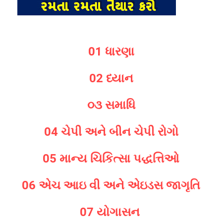
01 ધારણા
02 ધ્યાન
૦૩ સમાધિ
04 ચેપી અને બીન ચેપી રોગો
05 માન્ય ચિકિત્સા પદ્ધત્તિઓ
06 એચ આઇ વી અને એઇડસ જાગૃતિ
07 યોગાસન