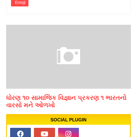
Emoji
ધોરણ ૧૦ સામાજિક વિજ્ઞાન પ્રકરણ ૧ ભારતનો
વારસો મને ઓળખો
SOCIAL PLUGIN