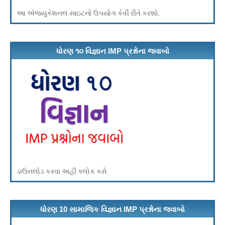
આ એજ્યુકેશનલ સાઇટનો ઉપયોગ કેવી રીતે કરશો.
ધોરણ ૧૦ વિજ્ઞાન IMP પ્રશ્નોના જવાબો
ડાઉનલોડ કરવા અહીં ક્લોક કરો
ધોરણ 10 સામાજિક વિજ્ઞાન IMP પ્રશ્નોના જવાબો