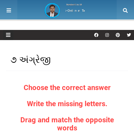
૭ અંગ્રેજી
Choose the correct answer
Write the missing letters.
Drag and match the opposite
words