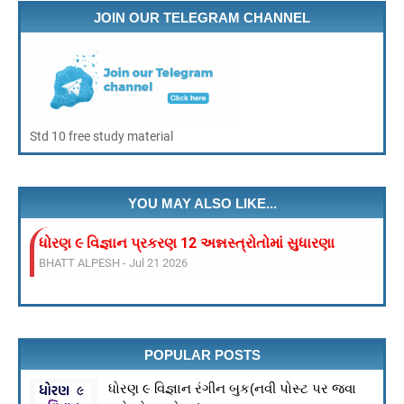
JOIN OUR TELEGRAM CHANNEL
Std 10 free study material
YOU MAY ALSO LIKE...
ધોરણ ૯ વિજ્ઞાન પ્રકરણ 12 અન્નસ્ત્રોતોમાં સુધારણા
BHATT ALPESH
-
Jul 21 2026
ધોરણ ૯ વિજ્ઞાન પ્રકરણ : ૧ આપણી આસપાસ માં દ્રવ્ય
BHATT ALPESH
-
Jul 21 2026
પ્રકરણ 13: આપણું પર્યાવરણ – પુનરાવર્તન ધોરણ 10 વિજ્ઞાન
BHATT ALPESH
-
Jul 21 2026
POPULAR POSTS
શૈક્ષણિક ગેમ ડાઉનલોડ કરો
BHATT ALPESH
-
Mar 21 2026
ધોરણ ૯ વિજ્ઞાન રંગીન બુક(નવી પોસ્ટ પર જવા
VEER BAAL DIVAS 2025