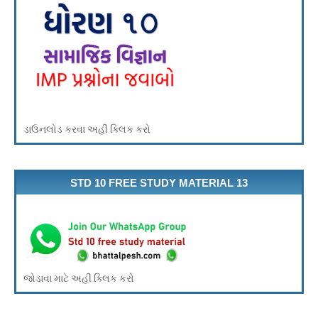
ડાઉનલોડ કરવા અહીં ક્લિક કરો
STD 10 FREE STUDY MATERIAL 13
જોડાવા માટે અહીં ક્લિક કરો