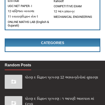
Eco club
Kahoot!
BHATT ALPESH
-
Jul 21 2026
UGC NET PAPER- I
COMPETITIVE EXAM
ધોરણ ૯ વિજ્ઞાન પ્રકરણ 12 અન્નસ્ત્રોતોમાં સુધારણા
12 વાણિજ્ય વ્યવસ્થા
12 આંકડાશાસ્ત્ર
BHATT ALPESH
-
Jul 21 2026
11 રસાયણવિજ્ઞાન સેમ-1
MECHANICAL ENGINEERING
ONLINE MATHS LAB (English &
Gujarati)
CATEGORIES
Random Posts
ધોરણ ૯ વિજ્ઞાન પ્રકરણ 12 અન્નસ્ત્રોતોમાં સુધારણા
ધોરણ ૯ વિજ્ઞાન પ્રકરણ : ૧ આપણી આસપાસ માં
દ્રવ્ય