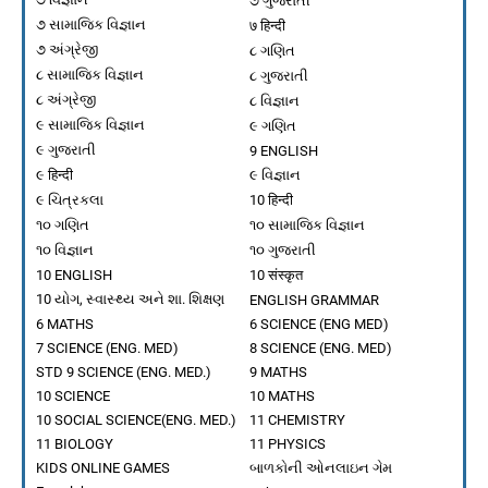
૭ ગુજરાતી
BHATT ALPESH
-
Jun 01 2025
૭ સામાજિક વિજ્ઞાન
७ हिन्दी
વર્ષ ૨૦૨૫-૨૬ ના નર્સિંગ, ફિઝિયોથેરાપી અને પેરામેડીકલ ના અભ્
૭ અંગ્રેજી
૮ ગણિત
BHATT ALPESH
-
May 28 2025
૮ સામાજિક વિજ્ઞાન
૮ ગુજરાતી
વિકાસ સપ્તાહ ક્વિઝ 2024
૮ અંગ્રેજી
૮ વિજ્ઞાન
BHATT ALPESH
-
Oct 11 2024
૯ સામાજિક વિજ્ઞાન
૯ ગણિત
રાસાયણિક સમીકરણોને સમતોલિત કરો
૯ ગુજરાતી
9 ENGLISH
BHATT ALPESH
-
Sep 05 2024
૯ हिन्दी
૯ વિજ્ઞાન
Build an Atom ચાલો પરમાણું બનાવીએ
૯ ચિત્રકલા
10 हिन्दी
BHATT ALPESH
-
Aug 18 2024
૧૦ ગણિત
૧૦ સામાજિક વિજ્ઞાન
Build a Molecule: Oxygen, Water, , Hydrogen, Carbon mo
૧૦ વિજ્ઞાન
૧૦ ગુજરાતી
BHATT ALPESH
-
Aug 18 2024
10 ENGLISH
10 संस्कृत
How to join TEACHERS TRAINING with SWIFT CHAT 
10 યોગ, સ્વાસ્થ્ય અને શા. શિક્ષણ
ENGLISH GRAMMAR
BHATT ALPESH
-
Jul 12 2024
6 MATHS
6 SCIENCE (ENG MED)
એસ.એસ.સી. બોર્ડની પરીક્ષા-2025ની તૈયારી કરો અને ₹
7 SCIENCE (ENG. MED)
8 SCIENCE (ENG. MED)
BHATT ALPESH
-
Jul 10 2024
STD 9 SCIENCE (ENG. MED.)
9 MATHS
ધોરણ ૧૦ વિજ્ઞાન
10 SCIENCE
10 MATHS
BHATT ALPESH
-
Jul 04 2024
10 SOCIAL SCIENCE(ENG. MED.)
11 CHEMISTRY
ધોરણ 9 વિજ્ઞાન
11 BIOLOGY
11 PHYSICS
BHATT ALPESH
-
Jul 02 2024
KIDS ONLINE GAMES
બાળકોની ઓનલાઇન ગેમ
ધોરણ ૧૦ સામાજિક વિજ્ઞાન પ્રકરણ ૧ ભારતનો વારસો મને ઓળ