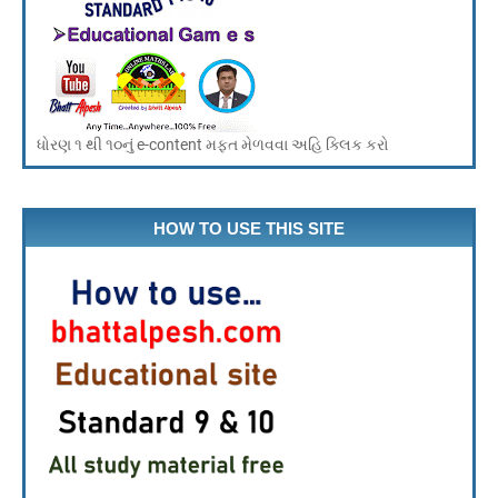
ધોરણ ૧ થી ૧૦નું e-content મફત મેળવવા અહિ ક્લિક કરો
HOW TO USE THIS SITE