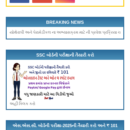
BREAKING NEWS
ઝિયોથેરાપી અને પેરામેડીકલ ના અભ્યાસક્રમ માટે ની પ્રવેશ પ્રક્રિયા ચાલુ
SSC બોર્ડની પરીક્ષાની તૈયારી કરો
અહીં ક્લિક કરો
એસ.એસ.સી. બોર્ડની પરીક્ષા-2025ની તૈયારી કરો અને ₹ 101