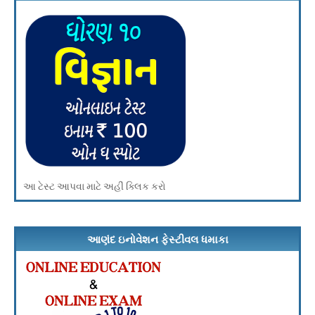
ઇનામ મેળવો
આ ટેસ્ટ આપવા માટે અહીં ક્લિક કરો
આણંદ ઇનોવેશન ફેસ્ટીવલ ધમાકા