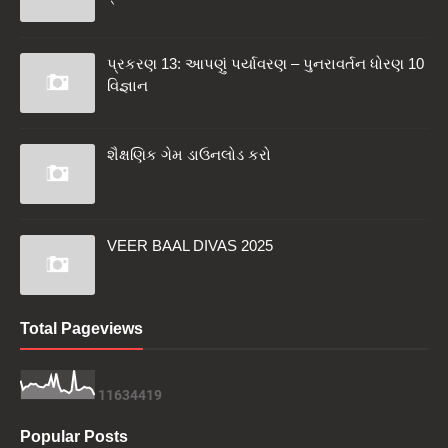
પ્રકરણ 13: આપણું પર્યાવરણ – પુનરાવર્તન ધોરણ 10
વિજ્ઞાન
શૈક્ષણિક ગેમ ડાઉનલોડ કરો
VEER BAAL DIVAS 2025
Total Pageviews
1
1
6
3
4
4
1
9
Popular Posts