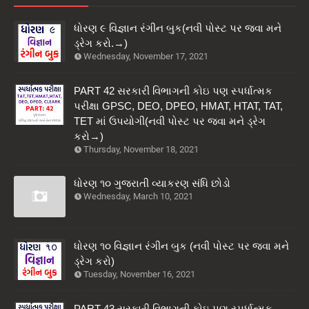
ધોરણ ૯ વિજ્ઞાન રંગીન બુક(નવી પોસ્ટ પર જવા મને
ડ્રેગ કરો.→)
Wednesday, November 17, 2021
PART 42 સરકારી વિભાગની કોઇ પણ સ્પર્ધાત્મક
પરીક્ષા GPSC, DEO, DPEO, HMAT, HTAT, TAT,
TET માં ઉપયોગી(નવી પોસ્ટ પર જવા મને ડ્રેગ
કરો→)
Thursday, November 18, 2021
ધોરણ ૧૦ ગુજરાતી વ્યાકરણ સંધિ છોડો
Wednesday, March 10, 2021
ધોરણ ૧૦ વિજ્ઞાન રંગીન બુક (નવી પોસ્ટ પર જવા મને
ડ્રેગ કરો)
Tuesday, November 16, 2021
PART 43 સરકારી વિભાગની કોઇ પણ સ્પર્ધાત્મક