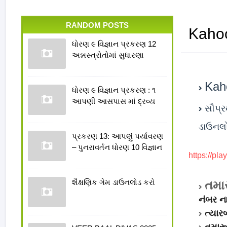
RANDOM POSTS
Kahoo
ધોરણ ૯ વિજ્ઞાન પ્રકરણ 12
અન્નસ્ત્રોતોમાં સુધારણા
Kah
ધોરણ ૯ વિજ્ઞાન પ્રકરણ : ૧
આપણી આસપાસ માં દ્રવ્ય
સૌપ્ર
ડાઉનલો
પ્રકરણ 13: આપણું પર્યાવરણ
– પુનરાવર્તન ધોરણ 10 વિજ્ઞાન
https://pla
શૈક્ષણિક ગેમ ડાઉનલોડ કરો
તમા
નંબર ન
ત્યાર