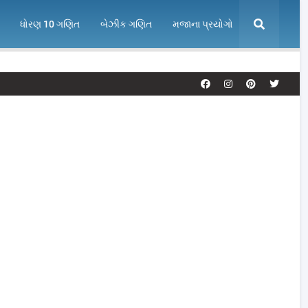
ધોરણ 10 ગણિત
બેઝીક ગણિત
મજાના પ્રયોગો