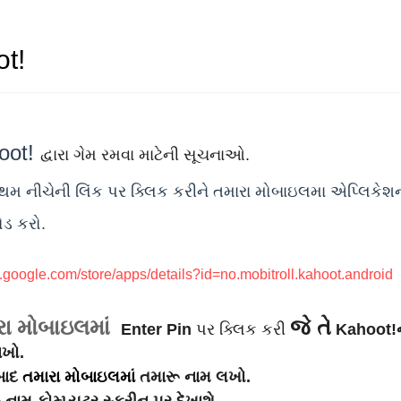
t!
oot!
દ્વારા ગેમ રમવા માટેની સૂચનાઓ.
થમ નીચેની લિંક પર ક્લિક કરીને તમારા મોબાઇલમા એપ્લિકેશ
વર્ષ ૨૦૨૫-૨૬ ના નર્સિંગ, ફિઝિયોથેરાપી અને 
ડ કરો.
y.google.com/store/
apps/details?id=no.mobitroll.
kahoot.android
રા મોબાઇલમાં
જે તે
Enter Pin
પર ક્લિક કરી
Kahoot!
ાખો.
બાદ
તમારા મોબાઇલમાં
તમારૂ નામ લખો.