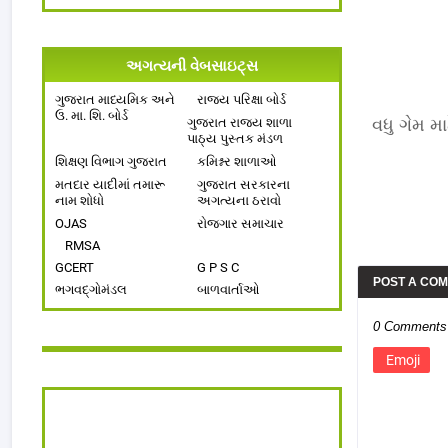
અગત્યની વેબસાઇટ્સ
ગુજરાત માધ્યમિક અને
રાજ્ય પરિક્ષા બોર્ડ
ઉ. મા. શિ. બોર્ડ
ગુજરાત રાજ્ય શાળા
વધુ ગેમ મા
પાઠ્ય પુસ્તક મંડળ
શિક્ષણ વિભાગ ગુજરાત
કમિશ્નર શાળાઓ
મતદાર યાદીમાં તમારૂ
ગુજરાત સરકારના
નામ શોધો
અગત્યના ઠરાવો
OJAS
રોજગાર સમાચાર
RMSA
GCERT
G P S C
POST A CO
ભગવદ્ગોમંડલ
બાળવાર્તાઓ
0 Comments
Emoji