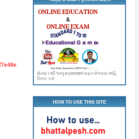
ef7e48e
ધોરણ ૧ થી ૧૦નું e-content મફત મેળવવા અહિ
ક્લિક કરો
HOW TO USE THIS SITE