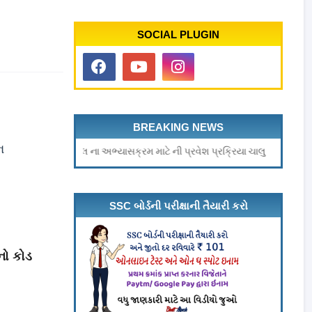
SOCIAL PLUGIN
BREAKING NEWS
ન
પેરામેડીકલ ના અભ્યાસક્રમ માટે ની પ્રવેશ પ્રક્રિયા ચાલુ
SSC બોર્ડની પરીક્ષાની તૈયારી કરો
નો કોડ