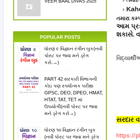
તમારૂ
VEER BAAL DIVAS 2025
Kah
તમારા કમ્પ
આમ પ્રશ્
શકાસે.
વ
POPULAR POSTS
ધોરણ ૯ વિજ્ઞાન રંગીન બુક(નવી
પોસ્ટ પર જવા મને ડ્રેગ
વિદ્યાર્થ
કરો.→)
PART 42 સરકારી વિભાગની
કોઇ પણ સ્પર્ધાત્મક પરીક્ષા
GPSC, DEO, DPEO, HMAT,
HTAT, TAT, TET માં
ઉપયોગી(નવી પોસ્ટ પર જવા
મને ડ્રેગ કરો→)
સરદાર વ
ધોરણ ૧૦ વિજ્ઞાન રંગીન બુક
https://p
(નવી પોસ્ટ પર જવા મને ડ્રેગ