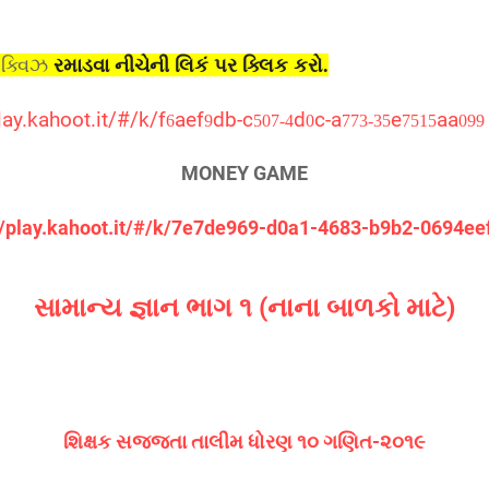
 ક્વિઝ
રમાડવા નીચેની લિકં પર ક્લિક કરો.
lay.kahoot.it/#/k/f
aef
db-c
d
c-a
e
aa
6
9
507-4
0
773-35
7515
099
MONEY GAME
//play.kahoot.it/#/k/7e7de969-d0a1-4683-b9b2-0694e
સામાન્ય જ્ઞાન ભાગ ૧ (નાના બાળકો માટે)
શિક્ષક સજ્જતા તાલીમ ધોરણ ૧૦ ગણિત-૨૦૧૯