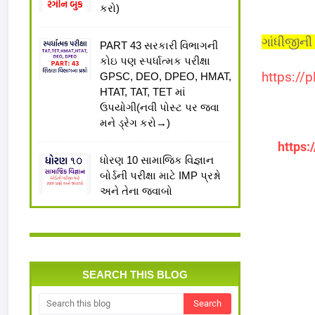
કરો)
ગાંધીજીની
PART 43 સરકારી વિભાગની
કોઇ પણ સ્પર્ધાત્મક પરીક્ષા
https://p
GPSC, DEO, DPEO, HMAT,
HTAT, TAT, TET માં
ઉપયોગી(નવી પોસ્ટ પર જવા
મને ડ્રેગ કરો→)
https:
ધોરણ 10 સામાજિક વિજ્ઞાન
બોર્ડની પરીક્ષા માટે IMP પ્રશ્નો
અને તેના જવાબો
SEARCH THIS BLOG