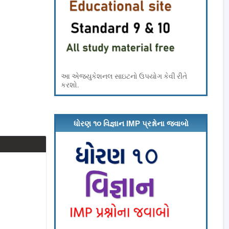
આ એજ્યુકેશનલ સાઇટનો ઉપયોગ કેવી રીતે
કરશો.
ધોરણ ૧૦ વિજ્ઞાન IMP પ્રશ્નોના જવાબો