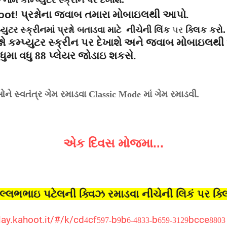
 નામ કોમ્પ્યુટર સ્ક્રીન પર દેખાશે.
oot!
પ્રશ્નોના જવાબ તમારા મોબાઇલથી આપો.
્યુટર સ્ક્રીનમાં પ્રશ્નો બતાડવા માટે નીચેની લિંક
પર
ક્લિક કરો
નો કમ્પ્યુટર સ્ક્રીન પર દેખાશે અને જવાબ મોબાઇલથ
ધુમા વધુ
88 પ્લેયર જોડાઇ શકસે.
ીઓને સ્વતંત્ર ગેમ રમાડવા
Classic Mode
માં ગેમ રમાડવી.
એક દિવસ મોજમા...
લ્લભભાઇ પટેલની ક્વિઝ રમાડવા નીચેની લિકં પર ક્લ
lay.kahoot.it/#/k/cd
cf
b
b
b
bcce
4
597-
9
6-4833-
659-3129
8803