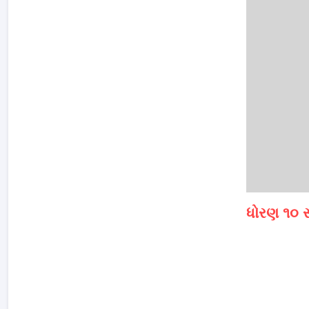
ધોરણ ૧૦ 