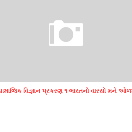
સામાજિક વિજ્ઞાન પ્રકરણ ૧ ભારતનો વારસો મને ઓળ