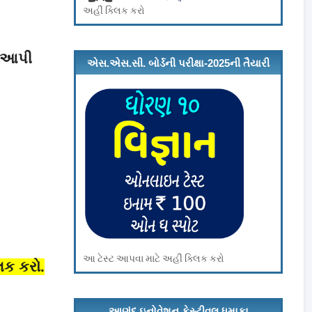
અહીં ક્લિક કરો
.
ી આપી
એસ.એસ.સી. બોર્ડની પરીક્ષા-2025ની તૈયારી
કરો અને ₹ 101 ઇનામ મેળવો
આ ટેસ્ટ આપવા માટે અહીં ક્લિક કરો
િક કરો.
આણંદ ઇનોવેશન ફેસ્ટીવલ ધમાકા