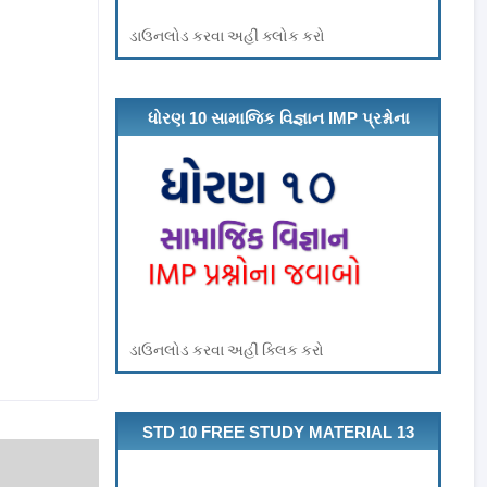
ડાઉનલોડ કરવા અહીં ક્લોક કરો
ધોરણ 10 સામાજિક વિજ્ઞાન IMP પ્રશ્નોના
જવાબો
ડાઉનલોડ કરવા અહીં ક્લિક કરો
STD 10 FREE STUDY MATERIAL 13