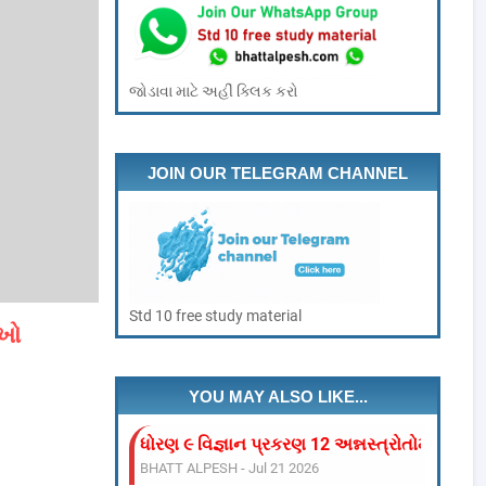
જોડાવા માટે અહીં ક્લિક કરો
JOIN OUR TELEGRAM CHANNEL
Std 10 free study material
ખો
YOU MAY ALSO LIKE...
ધોરણ ૯ વિજ્ઞાન પ્રકરણ : ૧ આપણી આસપાસ માં દ
BHATT ALPESH
-
Jul 21 2026